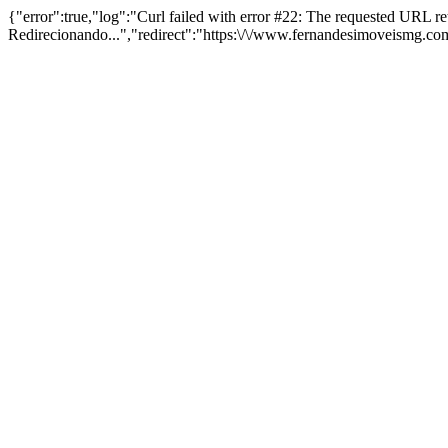
{"error":true,"log":"Curl failed with error #22: The requested URL 
Redirecionando...","redirect":"https:\/\/www.fernandesimoveismg.c