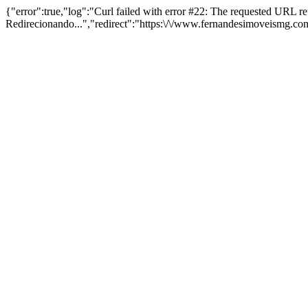
{"error":true,"log":"Curl failed with error #22: The requested URL 
Redirecionando...","redirect":"https:\/\/www.fernandesimoveismg.c