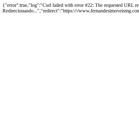
{"error":true,"log":"Curl failed with error #22: The requested URL 
Redirecionando...","redirect":"https:\/\/www.fernandesimoveismg.c